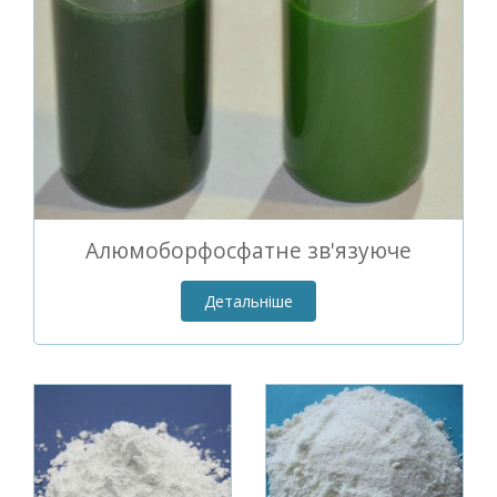
Алюмоборфосфатне зв'язуюче
Детальніше