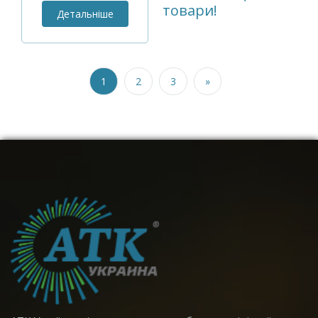
товари!
Детальніше
1
2
3
»