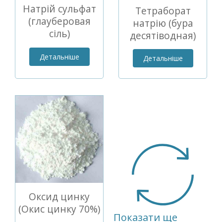
Натрій сульфат
Тетраборат
(глауберовая
натрію (бура
сіль)
десятіводная)
Детальніше
Детальніше
Оксид цинку
(Окис цинку 70%)
Показати ще