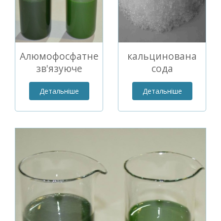
Алюмофосфатне
кальцинована
зв'язуюче
сода
Детальніше
Детальніше