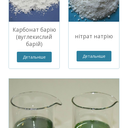
Карбонат барію
нітрат натрію
(вуглекислий
барій)
Детальніше
Детальніше