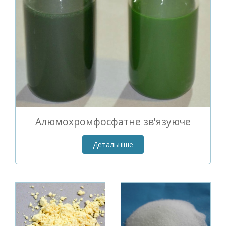
Алюмохромфосфатне зв'язуюче
Детальніше