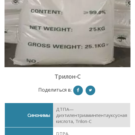
Трилон-С
Поделиться в:
ДТПА—
Синонимы
диэтилентриаминпентауксусная
кислота, Trilon-C
DTPA,