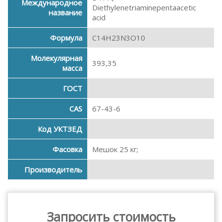
Международное
Diethylenetriaminepentaacetic
название
acid
Формула
C14H23N3O10
Молекулярная
393,35
масса
ГОСТ
CAS
67-43-6
Код УКТЗЕД
Фасовка
Мешок 25 кг;
Производитель
Запросить стоимость