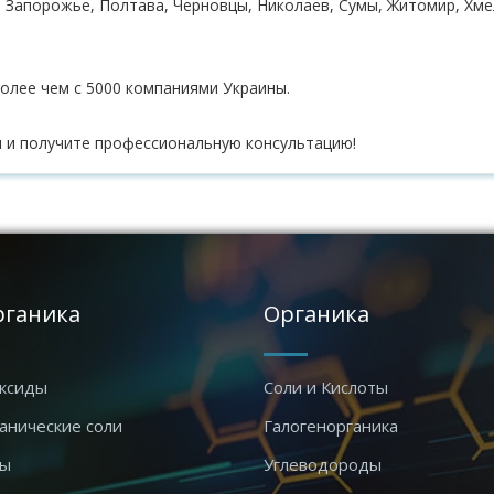
, Запорожье, Полтава, Черновцы, Николаев, Сумы, Житомир, Хмел
олее чем с 5000 компаниями Украины.
 и получите профессиональную консультацию!
рганика
Органика
ксиды
Соли и Кислоты
анические соли
Галогенорганика
ды
Углеводороды