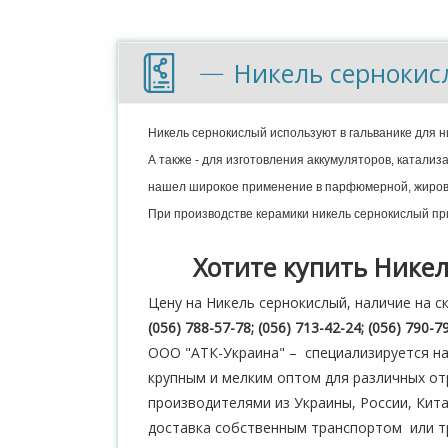
Никель сернокис
Никель сернокислый используют в гальванике для 
А также - для изготовления аккумуляторов, катали
нашел широкое применение в парфюмерной, жирово
При производстве керамики никель сернокислый при
Хотите купить Никел
Цену на Никель сернокислый, наличие на 
(056) 788-57-78; (056) 713-42-24; (056) 790-7
ООО "АТК-Украина" – специализируется на
крупным и мелким оптом для различных о
производителями из Украины, России, Кит
доставка собственным транспортом или тр