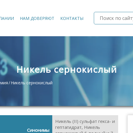
ПАНИИ
НАМ ДОВЕРЯЮТ
КОНТАКТЫ
Никель сернокислый
имия
Никель сернокислый
Никель (II) сульфат гекса- и
гептагидрат, Никель
Синонимы