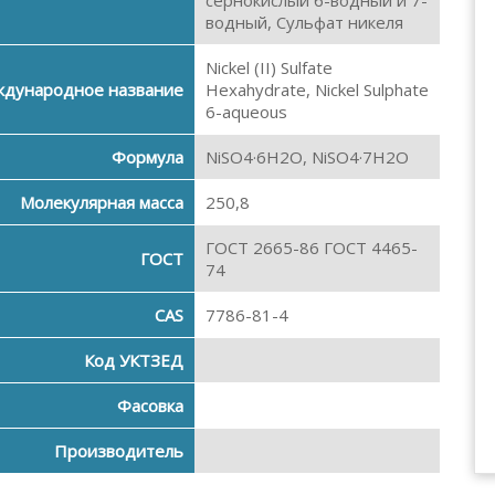
сернокислый 6-водный и 7-
водный, Сульфат никеля
Nickel (II) Sulfate
дународное название
Hexahydrate, Nickel Sulphate
6-aqueous
Формула
NiSO4·6H2O, NiSO4·7H2O
Молекулярная масса
250,8
ГОСТ 2665-86 ГОСТ 4465-
ГОСТ
74
CAS
7786-81-4
Код УКТЗЕД
Фасовка
Производитель