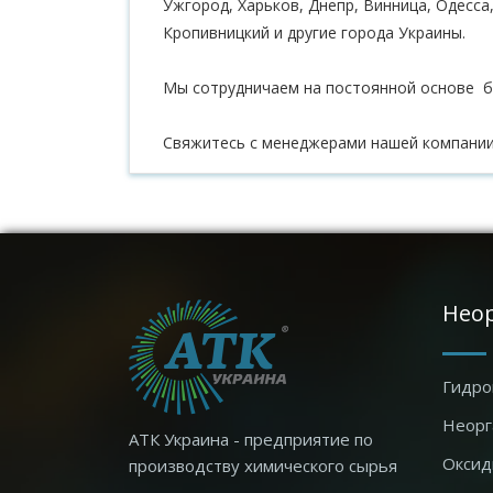
Ужгород, Харьков, Днепр, Винница, Одесса
Кропивницкий и другие города Украины.
Мы сотрудничаем на постоянной основе б
Свяжитесь с менеджерами нашей компании
Нео
Гидро
Неорг
АТК Украина - предприятие по
Окси
производству химического сырья