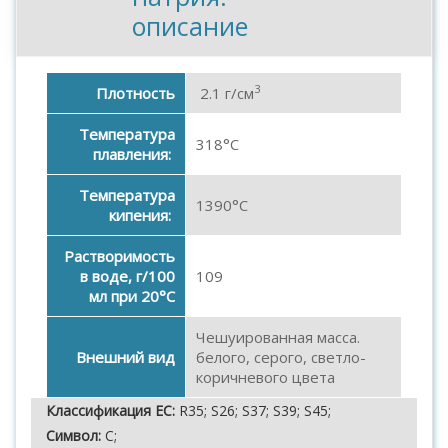
описание
3
Плотность
2.1 г/см
Температура
318°C
плавления:
Температура
1390°C
кипения:
Растворимость
в воде, г/100
109
мл при 20°C
Чешуированная масса.
Внешний вид
белого, серого, светло-
коричневого цвета
Классификация ЕС:
R35; S26; S37; S39; S45;
Символ:
C;